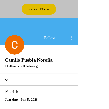
Book Now
More actions
Follow
Camilo Puebla Noroña
0 Followers
0 Following
Profile
Join date: Jun 5, 2026